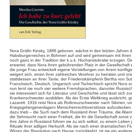
Nora Gräfin Kinsky, 1888 geboren, wächst in den letzten Jahren 
Habsburgerreiches in Böhmen auf und wird gemeinsam mit ihren
noch ganz in der Tradition der k.u.k. Hocharistokratie erzogen. Di
erwartet, dass Nora ihren gebührenden Platz in der Gesellschaft
die junge Frau entwickelt eigene Vorstellungen von ihrem künftig
weigert sich, einen ihrer zahlreichen Verehrer zu heiraten und orie
stattdessen an ihrer Tante, der Friedenskämpferin Bertha von Sut
Französisch, Deutsch, Ungarisch und Tschechisch spricht Nora sc
nun lernt sie noch vier weitere Fremdsprachen, darunter Russisc
sie interessiert sich für Literatur und Geschichte und lässt sich zu
Krankenschwester ausbilden. Als der Erste Weltkrieg ausbricht, gr
Lazarett. 1916 reist Nora als Rotkreuzschwester nach Sibirien, u
Kriegsgefangenenlagern Menschenrechtsverstösse aufzudecken.
dazu trieb ‒ die Such nach dem Russland ihrer Träume, die Aben
die Sehnsucht nach einer Freiheit, die ihr die Gesellschaft sonst 
ihre Jahre in Russland führen sie zu sich selbst, zu einem Leben 
Rituale ihrer adligen Herkunft. Als sie nach einer dramatischen Fl
Wirren der Revolution nach Hause zurückkehrt, ist sie ein andere