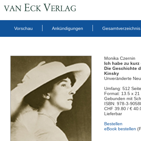
Vorschau
Ankündigungen
Gesamtverzeichnis
Monika Czernin
Ich habe zu kurz
Die Geschichte d
Kinsky
Unveränderte Neu
Umfang: 512 Seit
Format: 13.5 x 21
Gebunden mit Sc
ISBN: 978-3-9058
CHF 39.80 / € 40.
Lieferbar
Bestellen
eBook bestellen
(P