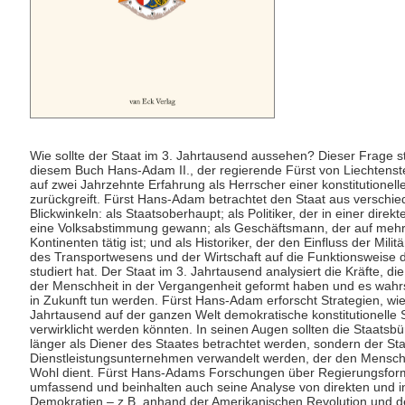
Wie sollte der Staat im 3. Jahrtausend aussehen? Dieser Frage ste
diesem Buch Hans-Adam II., der regierende Fürst von Liechtenst
auf zwei Jahrzehnte Erfahrung als Herrscher einer konstitutionel
zurückgreift. Fürst Hans-Adam betrachtet den Staat aus verschi
Blickwinkeln: als Staatsoberhaupt; als Politiker, der in einer dire
eine Volksabstimmung gewann; als Geschäftsmann, der auf meh
Kontinenten tätig ist; und als Historiker, der den Einfluss der Milit
des Transportwesens und der Wirtschaft auf die Funktionsweise 
studiert hat. Der Staat im 3. Jahrtausend analysiert die Kräfte, di
der Menschheit in der Vergangenheit geformt haben und es wahr
in Zukunft tun werden. Fürst Hans-Adam erforscht Strategien, wie
Jahrtausend auf der ganzen Welt demokratische konstitutionelle 
verwirklicht werden könnten. In seinen Augen sollten die Staatsbü
länger als Diener des Staates betrachtet werden, sondern der Staat
Dienstleistungsunternehmen verwandelt werden, der den Mensch
Wohl dient. Fürst Hans-Adams Forschungen über Regierungsfor
umfassend und beinhalten auch seine Analyse von direkten und i
Demokratien – z.B. anhand der Amerikanischen Revolution und d