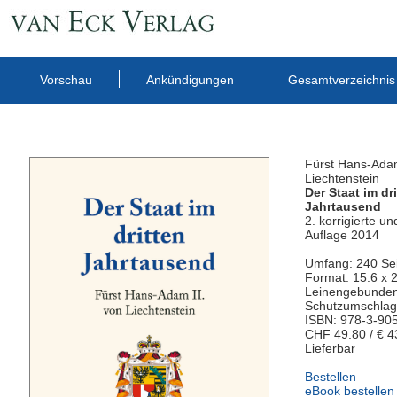
Vorschau
Ankündigungen
Gesamtverzeichnis
Fürst Hans-Adam
Liechtenstein
Der Staat im dr
Jahrtausend
2. korrigierte u
Auflage 2014
Umfang: 240 Se
Format: 15.6 x 
Leinengebunden
Schutzumschlag
ISBN: 978-3-90
CHF 49.80 / € 4
Lieferbar
Bestellen
eBook bestelle