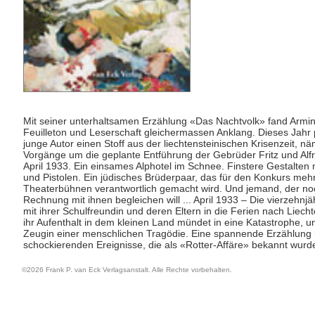
Mit seiner unterhaltsamen Erzählung «Das Nachtvolk» fand Armin
Feuilleton und Leserschaft gleichermassen Anklang. Dieses Jahr 
junge Autor einen Stoff aus der liechtensteinischen Krisenzeit, nä
Vorgänge um die geplante Entführung der Gebrüder Fritz und Alfr
April 1933. Ein einsames Alphotel im Schnee. Finstere Gestalten
und Pistolen. Ein jüdisches Brüderpaar, das für den Konkurs meh
Theaterbühnen verantwortlich gemacht wird. Und jemand, der no
Rechnung mit ihnen begleichen will ... April 1933 – Die vierzehnjä
mit ihrer Schulfreundin und deren Eltern in die Ferien nach Liech
ihr Aufenthalt in dem kleinen Land mündet in eine Katastrophe, un
Zeugin einer menschlichen Tragödie. Eine spannende Erzählung 
schockierenden Ereignisse, die als «Rotter-Affäre» bekannt wurd
©2026 Frank P. van Eck Verlagsanstalt. Alle Rechte vorbehalten.