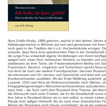
Nora Gräfin Kinsky, 1888 geboren, wächst in den letzten Jahren 
Habsburgerreiches in Böhmen auf und wird gemeinsam mit ihren
noch ganz in der Tradition der k.u.k. Hocharistokratie erzogen. Di
erwartet, dass Nora ihren gebührenden Platz in der Gesellschaft
die junge Frau entwickelt eigene Vorstellungen von ihrem künftig
weigert sich, einen ihrer zahlreichen Verehrer zu heiraten und orie
stattdessen an ihrer Tante, der Friedenskämpferin Bertha von Sut
Französisch, Deutsch, Ungarisch und Tschechisch spricht Nora sc
nun lernt sie noch vier weitere Fremdsprachen, darunter Russisc
sie interessiert sich für Literatur und Geschichte und lässt sich zu
Krankenschwester ausbilden. Als der Erste Weltkrieg ausbricht, gr
Lazarett. 1916 reist Nora als Rotkreuzschwester nach Sibirien, u
Kriegsgefangenenlagern Menschenrechtsverstösse aufzudecken.
dazu trieb ‒ die Such nach dem Russland ihrer Träume, die Aben
die Sehnsucht nach einer Freiheit, die ihr die Gesellschaft sonst 
ihre Jahre in Russland führen sie zu sich selbst, zu einem Leben 
Rituale ihrer adligen Herkunft. Als sie nach einer dramatischen Fl
Wirren der Revolution nach Hause zurückkehrt, ist sie ein andere