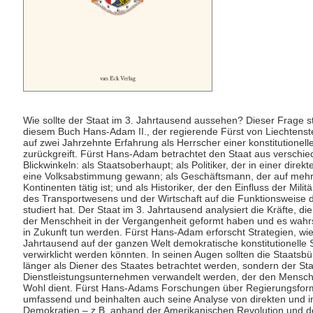
Wie sollte der Staat im 3. Jahrtausend aussehen? Dieser Frage ste
diesem Buch Hans-Adam II., der regierende Fürst von Liechtenst
auf zwei Jahrzehnte Erfahrung als Herrscher einer konstitutionel
zurückgreift. Fürst Hans-Adam betrachtet den Staat aus verschi
Blickwinkeln: als Staatsoberhaupt; als Politiker, der in einer dire
eine Volksabstimmung gewann; als Geschäftsmann, der auf meh
Kontinenten tätig ist; und als Historiker, der den Einfluss der Milit
des Transportwesens und der Wirtschaft auf die Funktionsweise 
studiert hat. Der Staat im 3. Jahrtausend analysiert die Kräfte, di
der Menschheit in der Vergangenheit geformt haben und es wahr
in Zukunft tun werden. Fürst Hans-Adam erforscht Strategien, wie
Jahrtausend auf der ganzen Welt demokratische konstitutionelle 
verwirklicht werden könnten. In seinen Augen sollten die Staatsbü
länger als Diener des Staates betrachtet werden, sondern der Staat
Dienstleistungsunternehmen verwandelt werden, der den Mensch
Wohl dient. Fürst Hans-Adams Forschungen über Regierungsfor
umfassend und beinhalten auch seine Analyse von direkten und i
Demokratien – z.B. anhand der Amerikanischen Revolution und d